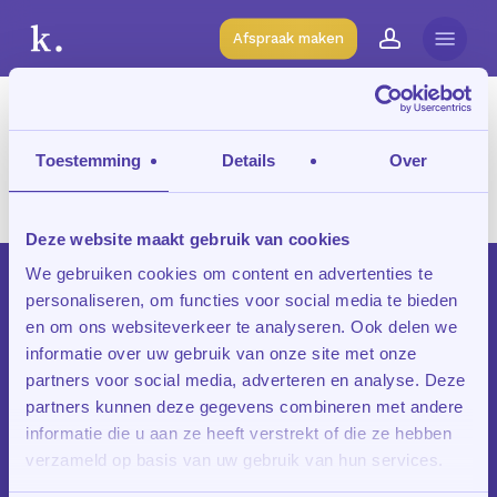
Skip
Menu
to
Afspraak maken
account
main
content
Tag
Toestemming
Details
Over
vwo
Deze website maakt gebruik van cookies
We gebruiken cookies om content en advertenties te
personaliseren, om functies voor social media te bieden
en om ons websiteverkeer te analyseren. Ook delen we
informatie over uw gebruik van onze site met onze
partners voor social media, adverteren en analyse. Deze
In
Huiswerkbegeleiding
Huiswerkbegeleiding
partners kunnen deze gegevens combineren met andere
informatie die u aan ze heeft verstrekt of die ze hebben
in Amsterdam
verzameld op basis van uw gebruik van hun services.