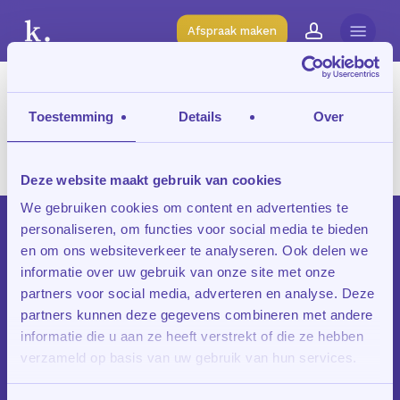
Skip
Menu
to
Afspraak maken
account
main
content
Tag
Toestemming
Details
Over
vmbo
Deze website maakt gebruik van cookies
We gebruiken cookies om content en advertenties te
personaliseren, om functies voor social media te bieden
en om ons websiteverkeer te analyseren. Ook delen we
informatie over uw gebruik van onze site met onze
partners voor social media, adverteren en analyse. Deze
partners kunnen deze gegevens combineren met andere
informatie die u aan ze heeft verstrekt of die ze hebben
verzameld op basis van uw gebruik van hun services.