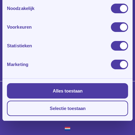
Toestemmingsselectie
Noodzakelijk
Voorkeuren
Statistieken
Marketing
Alles toestaan
© 2026 Klasroom.
Privacy Policy
|
Algemene Voorwaarden
|
Disclaimer
Selectie toestaan
linkedin
instagram
whatsapp
phone
email