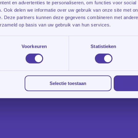
ent en advertenties te personaliseren, om functies voor social
. Ook delen we informatie over uw gebruik van onze site met on
e. Deze partners kunnen deze gegevens combineren met andere i
erzameld op basis van uw gebruik van hun services.
r schoolsucces Je kind werkt hard, maar de res
 houden, toetsen voor…
Voorkeuren
Statistieken
Selectie toestaan