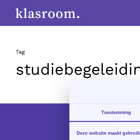
Skip
to
main
content
Tag
studiebegeleidi
Toestemming
Deze website maakt gebruik