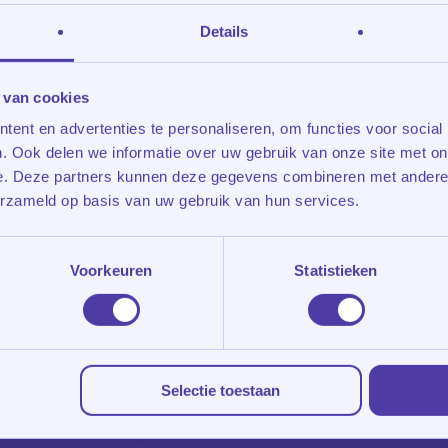
Details
 van cookies
t? Een kind dat vastloopt op wiskunde. Proefw
ent en advertenties te personaliseren, om functies voor social
ordt. Als ouder zie je het van…
. Ook delen we informatie over uw gebruik van onze site met on
e. Deze partners kunnen deze gegevens combineren met andere i
erzameld op basis van uw gebruik van hun services.
Voorkeuren
Statistieken
Selectie toestaan
ng Amsterdam