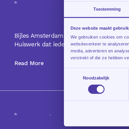
In
Bijles
Bijles in Amsterdam
Toestemming
Deze website maakt gebruik
Bijles Amsterdam: wanneer helpt het ech
We gebruiken cookies om cont
Huiswerk dat iedere avond een gevecht w
websiteverkeer te analyseren
media, adverteren en analys
verstrekt of die ze hebben v
Read More
Toestemmingsselectie
Noodzakelijk
In
Huiswerkbegeleiding
,
Klasroom
Huiswerkbegeleidi