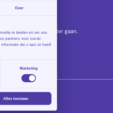
Over
erken die steeds slechter gaan.
 media te bieden en om ons
ze partners voor social
nformatie die u aan ze heeft
Marketing
Alles toestaan