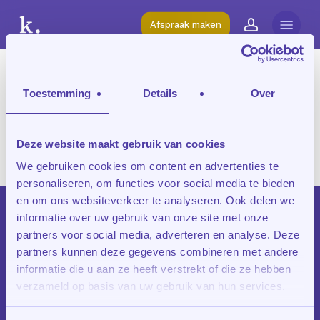
Skip
Menu
to
Afspraak maken
account
main
content
Tag
Toestemming
Details
Over
middelbare school
begeleiding
Deze website maakt gebruik van cookies
We gebruiken cookies om content en advertenties te
personaliseren, om functies voor social media te bieden
en om ons websiteverkeer te analyseren. Ook delen we
informatie over uw gebruik van onze site met onze
partners voor social media, adverteren en analyse. Deze
partners kunnen deze gegevens combineren met andere
informatie die u aan ze heeft verstrekt of die ze hebben
verzameld op basis van uw gebruik van hun services.