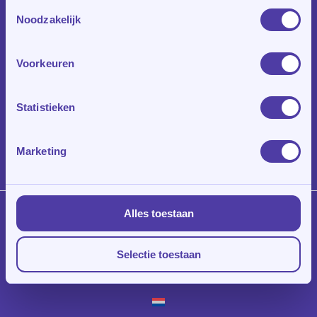
Toestemmingsselectie
Noodzakelijk
Voorkeuren
Statistieken
Marketing
Alles toestaan
© 2026 Klasroom.
Privacy Policy
|
Algemene Voorwaarden
|
Disclaimer
Selectie toestaan
linkedin
instagram
whatsapp
phone
email