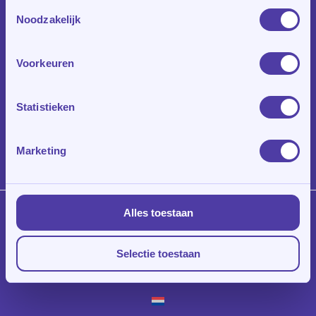
Toestemmingsselectie
Noodzakelijk
Voorkeuren
Statistieken
Marketing
Alles toestaan
© 2026 Klasroom.
Privacy Policy
|
Algemene Voorwaarden
|
Disclaimer
Selectie toestaan
linkedin
instagram
whatsapp
phone
email