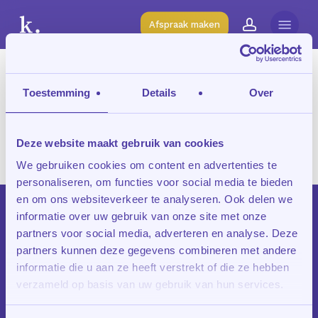
Skip
Menu
to
Afspraak maken
account
main
content
Tag
Toestemming
Details
Over
leerlingen helpen
plannen
Deze website maakt gebruik van cookies
We gebruiken cookies om content en advertenties te
personaliseren, om functies voor social media te bieden
en om ons websiteverkeer te analyseren. Ook delen we
informatie over uw gebruik van onze site met onze
partners voor social media, adverteren en analyse. Deze
partners kunnen deze gegevens combineren met andere
informatie die u aan ze heeft verstrekt of die ze hebben
verzameld op basis van uw gebruik van hun services.