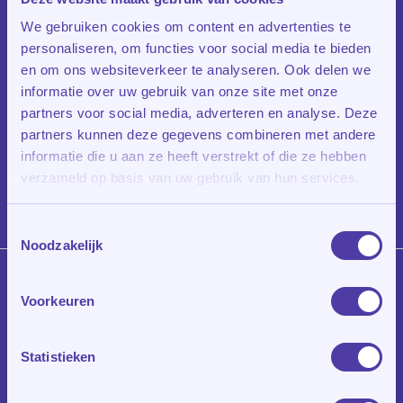
We gebruiken cookies om content en advertenties te
personaliseren, om functies voor social media te bieden
Huiswerkbegeleiding Amsterdam: meer rust, meer grip
Iedere avond dezelfde strijd. Je kind weet niet waar te
en om ons websiteverkeer te analyseren. Ook delen we
beginnen, het huiswerk stapelt op en de sfeer thuis
informatie over uw gebruik van onze site met onze
verandert langzaam in een gevecht.…
partners voor social media, adverteren en analyse. Deze
partners kunnen deze gegevens combineren met andere
informatie die u aan ze heeft verstrekt of die ze hebben
Read More
verzameld op basis van uw gebruik van hun services.
Toestemmingsselectie
Noodzakelijk
Voorkeuren
In
Huiswerkbegeleiding
Huiswerkbegeleiding
Statistieken
in Amsterdam