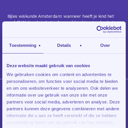
Bijles wiskunde Amsterdam: wanneer heeft je kind het
nodig? Wiskunde is het vak waarbij achterstanden het
snelst oplopen. Een gemist onderwerp in klas 2 werkt
door in de leerstof van…
Toestemming
Details
Over
Read More
Deze website maakt gebruik van cookies
We gebruiken cookies om content en advertenties te
personaliseren, om functies voor social media te bieden
en om ons websiteverkeer te analyseren. Ook delen we
informatie over uw gebruik van onze site met onze
partners voor social media, adverteren en analyse. Deze
In
Bijles
Bijles in
partners kunnen deze gegevens combineren met andere
informatie die u aan ze heeft verstrekt of die ze hebben
Amsterdam
verzameld op basis van uw gebruik van hun services.